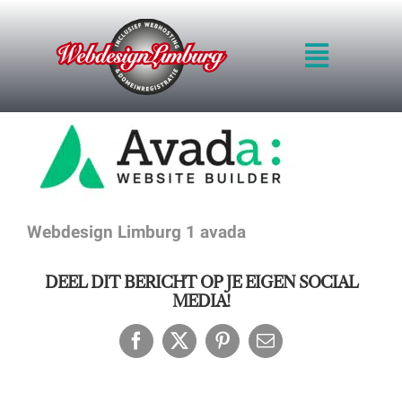
Ga
naar
Toggle
inhoud
Navigat
HOME
INTRO
WERKWIJZE
KWALITEIT
BLOG
Webdesign Limburg 1 avada
PRIJZEN
VOORBEELDEN
DEEL DIT BERICHT OP JE EIGEN SOCIAL
OFFERTE
MEDIA!
CONTACT
Facebook
X
Pinterest
E-
mail