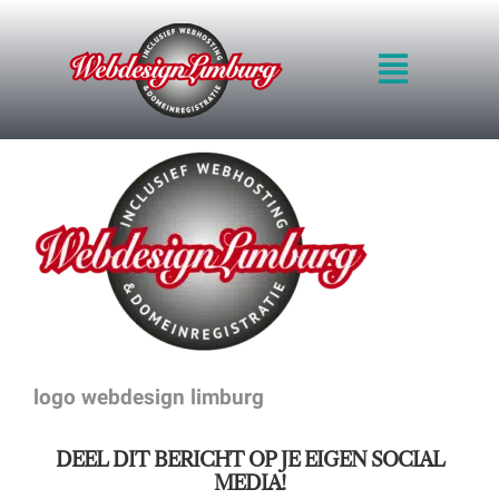
Ga
naar
Toggle
inhoud
Navigat
HOME
INTRO
WERKWIJZE
KWALITEIT
BLOG
PRIJZEN
VOORBEELDEN
OFFERTE
logo webdesign limburg
CONTACT
DEEL DIT BERICHT OP JE EIGEN SOCIAL
MEDIA!