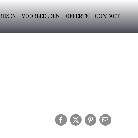
RIJZEN
VOORBEELDEN
OFFERTE
CONTACT
Facebook
X
Pinterest
E-
mail