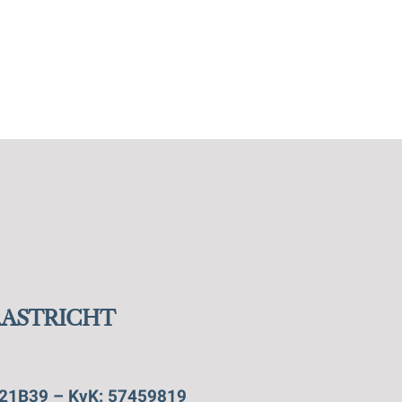
AASTRICHT
21B39 – KvK: 57459819