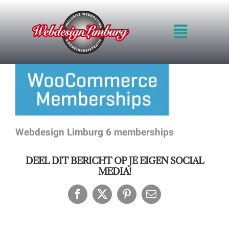
Ga
naar
Toggle
inhoud
Navigat
HOME
INTRO
WERKWIJZE
KWALITEIT
BLOG
Webdesign Limburg 6 memberships
PRIJZEN
VOORBEELDEN
DEEL DIT BERICHT OP JE EIGEN SOCIAL
OFFERTE
MEDIA!
CONTACT
Facebook
X
Pinterest
E-
mail