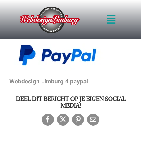
Ga
naar
Toggle
inhoud
Navigat
HOME
INTRO
WERKWIJZE
KWALITEIT
BLOG
Webdesign Limburg 4 paypal
PRIJZEN
VOORBEELDEN
DEEL DIT BERICHT OP JE EIGEN SOCIAL
OFFERTE
MEDIA!
CONTACT
Facebook
X
Pinterest
E-
mail