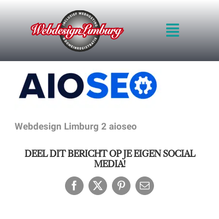
Ga
naar
Toggle
inhoud
Navigat
HOME
INTRO
WERKWIJZE
KWALITEIT
BLOG
Webdesign Limburg 2 aioseo
PRIJZEN
VOORBEELDEN
DEEL DIT BERICHT OP JE EIGEN SOCIAL
OFFERTE
MEDIA!
CONTACT
Facebook
X
Pinterest
E-
mail