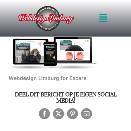
Ga
naar
Toggle
inhoud
Navigat
HOME
INTRO
WERKWIJZE
KWALITEIT
BLOG
Webdesign Limburg for Escare
PRIJZEN
VOORBEELDEN
DEEL DIT BERICHT OP JE EIGEN SOCIAL
OFFERTE
MEDIA!
CONTACT
Facebook
X
Pinterest
E-
mail