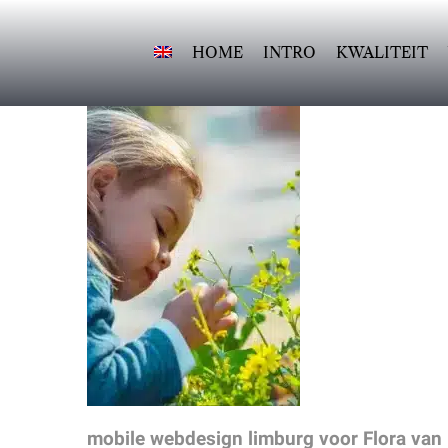
Ga
naar
HOME
INTRO
KWALITEIT
inhoud
mobile webdesign limburg voor Flora van